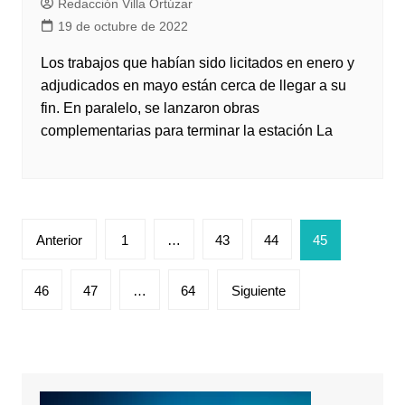
Redacción Villa Ortúzar
19 de octubre de 2022
Los trabajos que habían sido licitados en enero y
adjudicados en mayo están cerca de llegar a su
fin. En paralelo, se lanzaron obras
complementarias para terminar la estación La
Paginación
Anterior
1
…
43
44
45
de
entradas
46
47
…
64
Siguiente