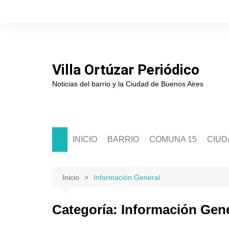
Saltar
al
contenido
Villa Ortúzar Periódico
Noticias del barrio y la Ciudad de Buenos Aires
INICIO
BARRIO
COMUNA 15
CIUD
Historia
Sede Comunal 15
Soci
Junta de Estudios Históricos
Junta Comunal 15
Políti
Inicio
Información General
Asociación de Comerciantes
Segur
Categoría:
Información Gene
Escuelas
Cultu
Clubes
Educ