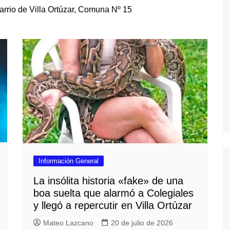
barrio de Villa Ortúzar, Comuna Nº 15
cios Públicos
Información General
Transporte Público
Información General
La insólita historia «fake» de una
boa suelta que alarmó a Colegiales
y llegó a repercutir en Villa Ortúzar
Mateo Lazcano
20 de julio de 2026