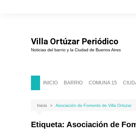
Saltar
al
contenido
Villa Ortúzar Periódico
Noticias del barrio y la Ciudad de Buenos Aires
INICIO
BARRIO
COMUNA 15
CIUD
Historia
Sede Comunal 15
Soci
Junta de Estudios Históricos
Junta Comunal 15
Políti
Inicio
Asociación de Fomento de Villa Ortúzar
Asociación de Comerciantes
Segur
Etiqueta:
Asociación de Fom
Escuelas
Cultu
Clubes
Educ