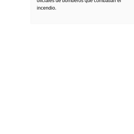
oficiales de bomberos que combatían el
incendio.