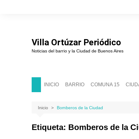
Saltar
al
contenido
Villa Ortúzar Periódico
Noticias del barrio y la Ciudad de Buenos Aires
INICIO
BARRIO
COMUNA 15
CIUD
Historia
Sede Comunal 15
Soci
Junta de Estudios Históricos
Junta Comunal 15
Políti
Inicio
Bomberos de la Ciudad
Asociación de Comerciantes
Segur
Etiqueta:
Bomberos de la C
Escuelas
Cultu
Clubes
Educ