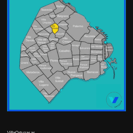
VillaOrtuzar.ar