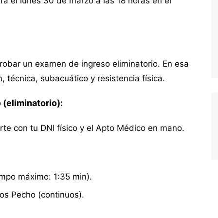
á el lunes 30 de marzo a las 18 horas en el
robar un examen de ingreso eliminatorio. En esa
 técnica, subacuático y resistencia física.
(eliminatorio):
rte con tu DNI físico y el Apto Médico en mano.
empo máximo: 1:35 min).
os Pecho (continuos).