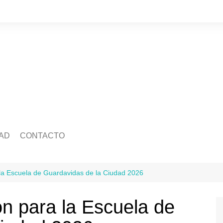
AD
CONTACTO
edad
Quienes somos
Salud
ca
Ecología
Economía
a la Escuela de Guardavidas de la Ciudad 2026
idad
Mascotas
Legislatura
Tránsito
ión para la Escuela de
ra
Justicia
ación
Policiales
Deportes