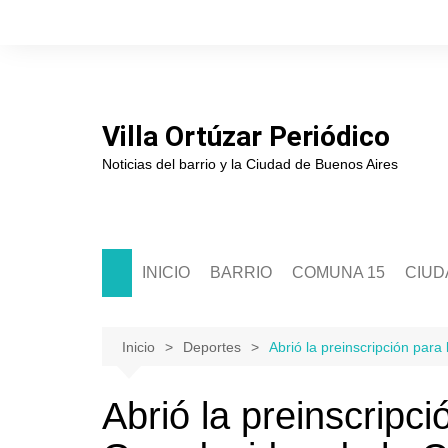
Saltar
al
contenido
Villa Ortúzar Periódico
Noticias del barrio y la Ciudad de Buenos Aires
INICIO
BARRIO
COMUNA 15
CIUD
Historia
Sede Comunal 15
Soci
Junta de Estudios Históricos
Junta Comunal 15
Políti
Inicio
Deportes
Abrió la preinscripción par
Asociación de Comerciantes
Segur
Abrió la preinscripc
Escuelas
Cultu
Clubes
Educ