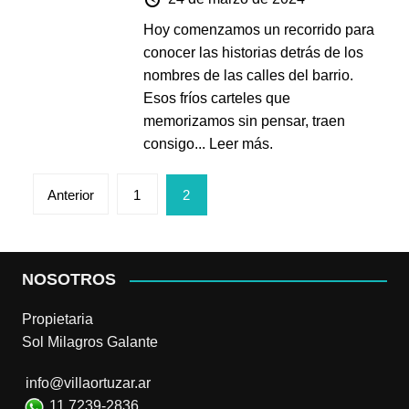
Hoy comenzamos un recorrido para
conocer las historias detrás de los
nombres de las calles del barrio.
Esos fríos carteles que
memorizamos sin pensar, traen
consigo...
Leer más.
Paginación
Anterior
1
2
de
entradas
NOSOTROS
Propietaria
Sol Milagros Galante
info@villaortuzar.ar
11 7239-2836