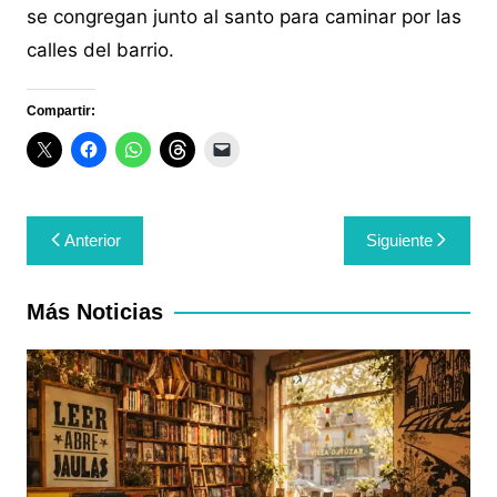
se congregan junto al santo para caminar por las
calles del barrio.
Compartir:
Navegación
Anterior
Siguiente
de
entradas
Más Noticias