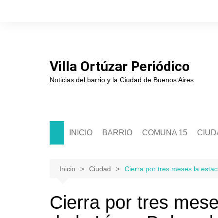
Saltar
al
contenido
Villa Ortúzar Periódico
Noticias del barrio y la Ciudad de Buenos Aires
INICIO
BARRIO
COMUNA 15
CIUD
Historia
Sede Comunal 15
Soci
Junta de Estudios Históricos
Junta Comunal 15
Políti
Inicio
Ciudad
Cierra por tres meses la esta
Asociación de Comerciantes
Segur
Cierra por tres mes
Escuelas
Cultu
Clubes
Educ