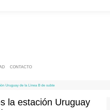
AD
CONTACTO
edad
Quienes somos
Salud
ca
Ecología
Economía
ción Uruguay de la Línea B de subte
idad
Mascotas
Legislatura
Tránsito
es la estación Uruguay
ra
Justicia
ación
Policiales
Deportes