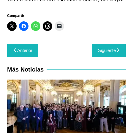
Compartir:
Navegación
Anterior
Siguiente
de
entradas
Más Noticias