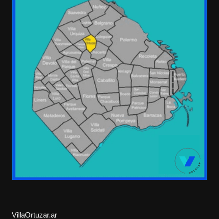
VillaOrtuzar.ar