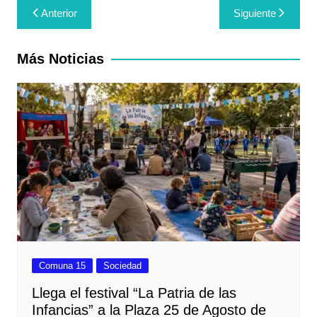
Navegación
Anterior
Siguiente
de
entradas
Más Noticias
Comuna 15
Sociedad
Llega el festival “La Patria de las
Infancias” a la Plaza 25 de Agosto de