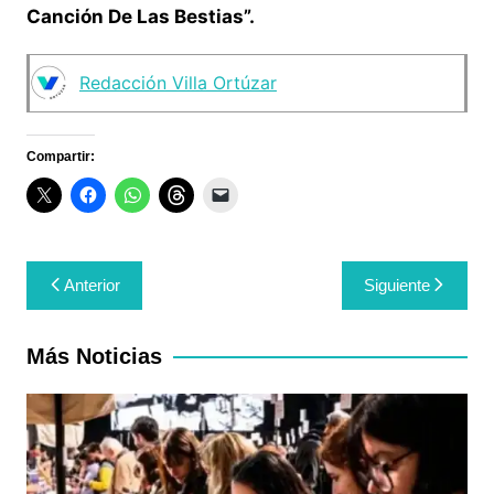
Canción De Las Bestias”.
Redacción Villa Ortúzar
Compartir:
Navegación
Anterior
Siguiente
de
entradas
Más Noticias