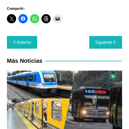
Compartir:
Navegación
Anterior
Siguiente
de
entradas
Más Noticias