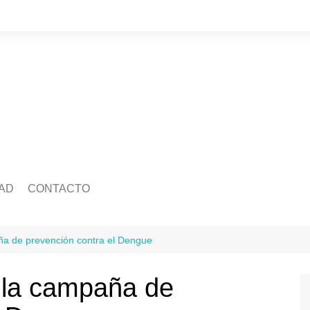
AD
CONTACTO
edad
Quienes somos
Salud
ca
Ecología
Economía
a de prevención contra el Dengue
idad
Mascotas
Legislatura
Tránsito
 la campaña de
ra
Justicia
ación
Policiales
Deportes