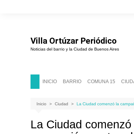
Saltar
al
contenido
Villa Ortúzar Periódico
Noticias del barrio y la Ciudad de Buenos Aires
INICIO
BARRIO
COMUNA 15
CIUD
Historia
Sede Comunal 15
Soci
Junta de Estudios Históricos
Junta Comunal 15
Políti
Inicio
Ciudad
La Ciudad comenzó la campañ
Asociación de Comerciantes
Segur
La Ciudad comenzó
Escuelas
Cultu
Clubes
Educ