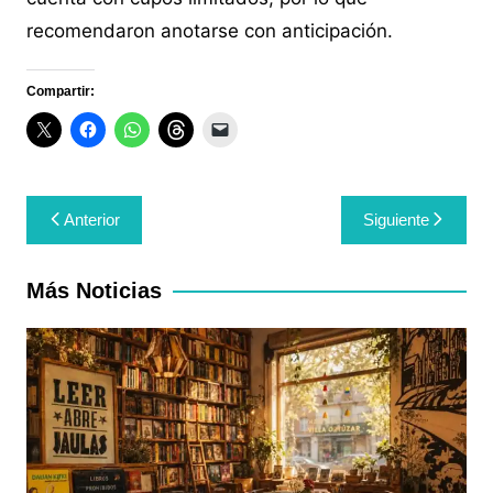
recomendaron anotarse con anticipación.
Compartir:
Navegación
Anterior
Siguiente
de
entradas
Más Noticias