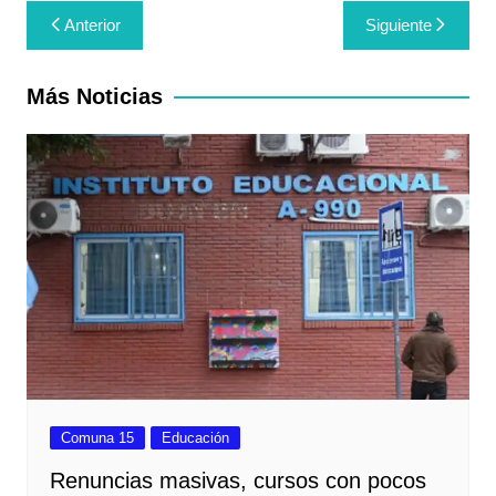
Navegación
Anterior
Siguiente
de
entradas
Más Noticias
Comuna 15
Educación
Renuncias masivas, cursos con pocos