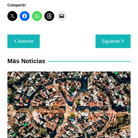
Compartir:
Navegación
Anterior
Siguiente
de
entradas
Más Noticias