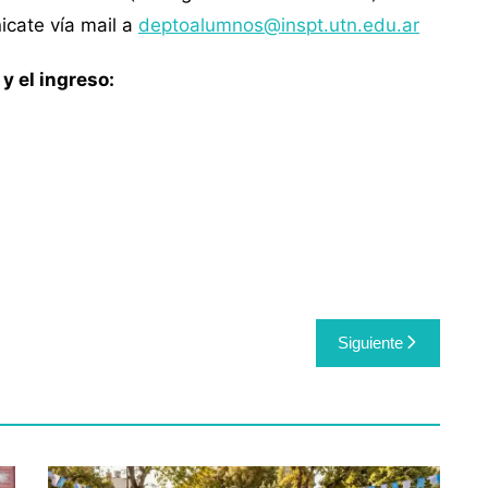
icate vía mail a
deptoalumnos@inspt.utn.edu.ar
y el ingreso:
Siguiente