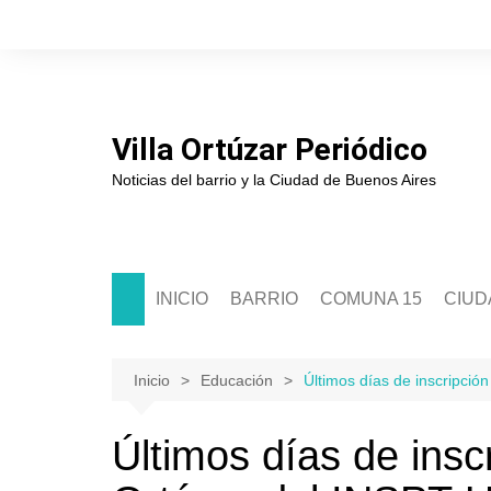
Saltar
al
contenido
Villa Ortúzar Periódico
Noticias del barrio y la Ciudad de Buenos Aires
INICIO
BARRIO
COMUNA 15
CIUD
Historia
Sede Comunal 15
Soci
Junta de Estudios Históricos
Junta Comunal 15
Políti
Inicio
Educación
Últimos días de inscripció
Asociación de Comerciantes
Segur
Últimos días de inscr
Escuelas
Cultu
Clubes
Educ