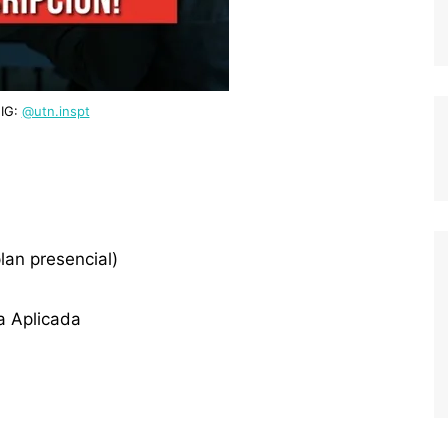
 IG:
@utn.inspt
plan presencial)
a Aplicada