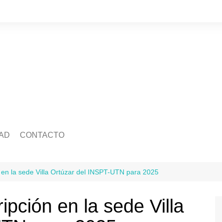
AD
CONTACTO
edad
Quienes somos
Salud
ca
Ecología
Economía
n en la sede Villa Ortúzar del INSPT-UTN para 2025
idad
Mascotas
Legislatura
Tránsito
ipción en la sede Villa
ra
Justicia
ación
Policiales
Deportes