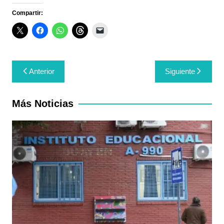
Compartir:
Navegación
Anterior
Siguiente
de
entradas
Más Noticias