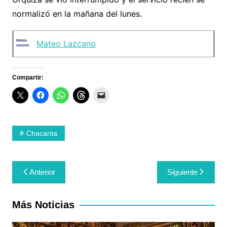
normalizó en la mañana del lunes.
Mateo Lazcano
Compartir:
Chacarita
Navegación
Anterior
Siguiente
de
entradas
Más Noticias