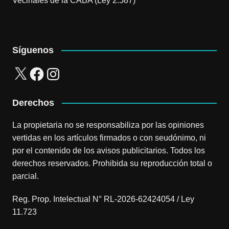
Vecinales de la CABA (Ley 2.587)
Síguenos
X
Facebook
Instagram
Derechos
La propietaria no se responsabiliza por las opiniones
vertidas en los artículos firmados o con seudónimo, ni
por el contenido de los avisos publicitarios. Todos los
derechos reservados. Prohibida su reproducción total o
parcial.
Reg. Prop. Intelectual N° RL-2026-62424054 / Ley
11.723