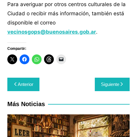
Para averiguar por otros centros culturales de la
Ciudad o recibir más información, también está
disponible el correo
vecinosgops@buenosaires.gob.ar
.
Compartir:
Navegación
Anterior
Siguiente
de
entradas
Más Noticias