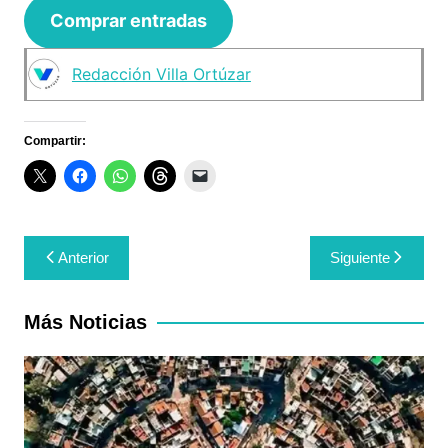
Comprar entradas
Redacción Villa Ortúzar
Compartir:
Navegación
Anterior
Siguiente
de
entradas
Más Noticias