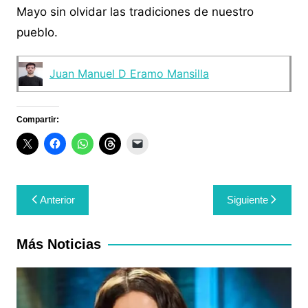
Mayo sin olvidar las tradiciones de nuestro
pueblo.
Juan Manuel D Eramo Mansilla
Compartir:
Navegación
Anterior
Siguiente
de
entradas
Más Noticias