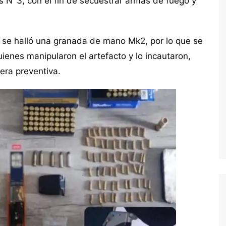
s N°3, con el fin de secuestrar armas de fuego y
, se halló una granada de mano Mk2, por lo que se
enes manipularon el artefacto y lo incautaron,
era preventiva.