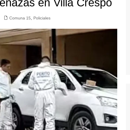
enazas en Villa Crespo
cios Públicos
Información General
Transporte Público
Comuna 15
,
Policiales