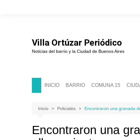
Saltar
al
contenido
Villa Ortúzar Periódico
Noticias del barrio y la Ciudad de Buenos Aires
INICIO
BARRIO
COMUNA 15
CIUD
Historia
Sede Comunal 15
Soci
Junta de Estudios Históricos
Junta Comunal 15
Políti
Inicio
Policiales
Encontraron una granada du
Asociación de Comerciantes
Segur
Encontraron una gr
Escuelas
Cultu
Clubes
Educ