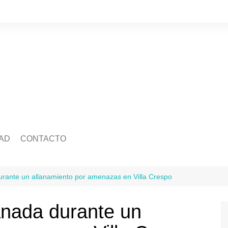
AD
CONTACTO
edad
Quienes somos
Salud
ca
Ecología
Economía
rante un allanamiento por amenazas en Villa Crespo
idad
Mascotas
Legislatura
Tránsito
anada durante un
ra
Justicia
ación
Policiales
Deportes