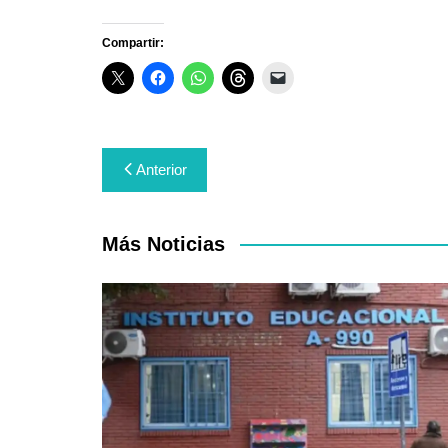
Compartir:
Navegación
Anterior
de
entradas
Más Noticias