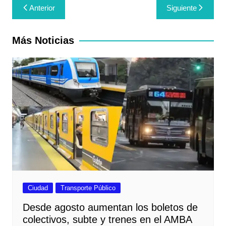
Navegación
Anterior
Siguiente
de
entradas
Más Noticias
Ciudad
Transporte Público
Desde agosto aumentan los boletos de
colectivos, subte y trenes en el AMBA