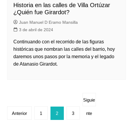
Historia en las calles de Villa Ortúzar
¿Quién fue Girardot?
Juan Manuel D Eramo Mansilla
3 de abril de 2024
Continuando con el recorrido de las figuras
históricas que nombran las calles del barrio, hoy
daremos unos pasos por la memoria y el legado
de Atanasio Girardot.
Paginación
Siguie
de
Anterior
1
2
3
nte
entradas