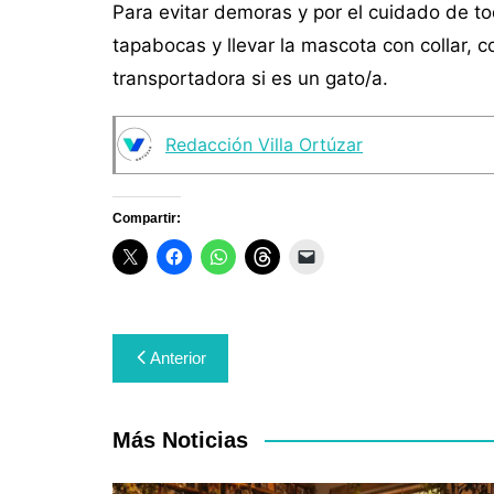
Para evitar demoras y por el cuidado de tod
tapabocas y llevar la mascota con collar, co
transportadora si es un gato/a.
Redacción Villa Ortúzar
Compartir:
Navegación
Anterior
de
entradas
Más Noticias