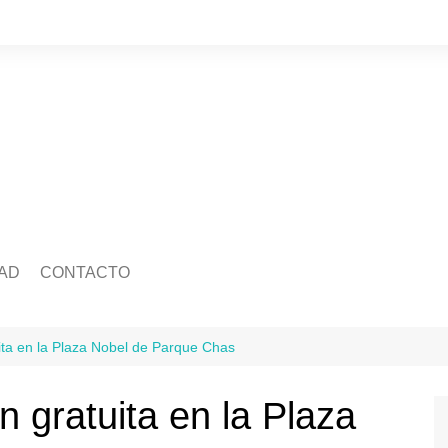
AD
CONTACTO
edad
Quienes somos
Salud
ca
Ecología
Economía
ita en la Plaza Nobel de Parque Chas
idad
Mascotas
Legislatura
Tránsito
 gratuita en la Plaza
ra
Justicia
ación
Policiales
Deportes