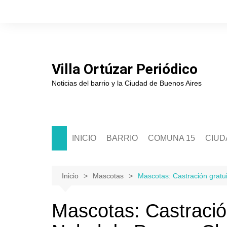
Saltar
al
contenido
Villa Ortúzar Periódico
Noticias del barrio y la Ciudad de Buenos Aires
INICIO
BARRIO
COMUNA 15
CIUD
Historia
Sede Comunal 15
Soci
Junta de Estudios Históricos
Junta Comunal 15
Políti
Inicio
Mascotas
Mascotas: Castración gratu
Asociación de Comerciantes
Segur
Mascotas: Castración
Escuelas
Cultu
Clubes
Educ