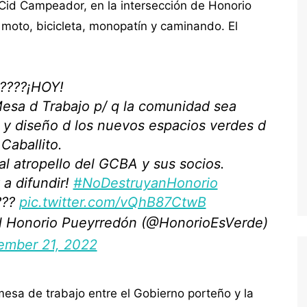
 Cid Campeador, en la intersección de Honorio
 moto, bicicleta, monopatín y caminando. El
????¡HOY!
esa d Trabajo p/ q la comunidad sea
n y diseño d los nuevos espacios verdes d
Caballito.
l atropello del GCBA y sus socios.
 a difundir!
#NoDestruyanHonorio
????
pic.twitter.com/vQhB87CtwB
eal Honorio Pueyrredón (@HonorioEsVerde)
ember 21, 2022
esa de trabajo entre el Gobierno porteño y la