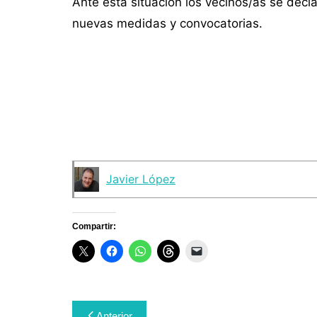
Ante esta situación los vecinos/as se decl
nuevas medidas y convocatorias.
Javier López
Compartir:
Navegación
Anterior