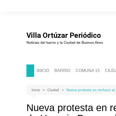
Saltar
al
contenido
Villa Ortúzar Periódico
Noticias del barrio y la Ciudad de Buenos Aires
INICIO
BARRIO
COMUNA 15
CIUD
Historia
Sede Comunal 15
Soci
Junta de Estudios Históricos
Junta Comunal 15
Políti
Inicio
Ciudad
Nueva protesta en rechazo al
Asociación de Comerciantes
Segur
Nueva protesta en re
Escuelas
Cultu
Clubes
Educ