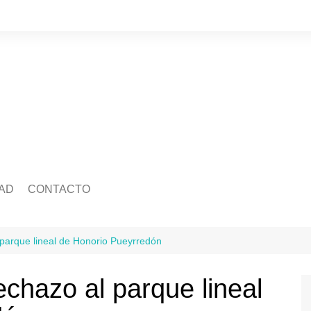
AD
CONTACTO
edad
Quienes somos
Salud
ca
Ecología
Economía
 parque lineal de Honorio Pueyrredón
idad
Mascotas
Legislatura
Tránsito
chazo al parque lineal
ra
Justicia
ación
Policiales
Deportes