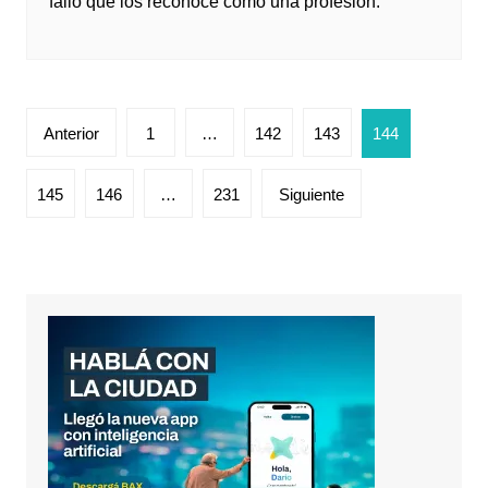
fallo que los reconoce como una profesión.
Paginación
Anterior
1
…
142
143
144
de
entradas
145
146
…
231
Siguiente