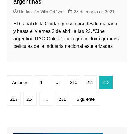
argentinas
Redacción Villa Ortúzar
28 de marzo de 2021
El Canal de la Ciudad presentará desde mañana
y hasta el viernes 2 de abril, a las 22, “Cine
argentino DAC-Gotika”, ciclo que incluirá grandes
películas de la industria nacional estelarizadas
Paginación
Anterior
1
…
210
211
212
de
entradas
213
214
…
231
Siguiente