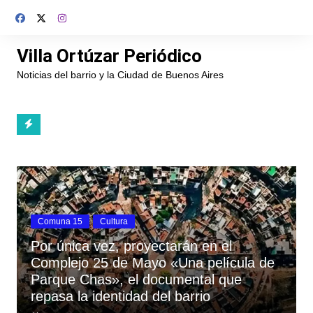
Saltar
al
contenido
Villa Ortúzar Periódico
Noticias del barrio y la Ciudad de Buenos Aires
Comuna 15
Cultura
Por única vez, proyectarán en el
Complejo 25 de Mayo «Una película de
Parque Chas», el documental que
repasa la identidad del barrio