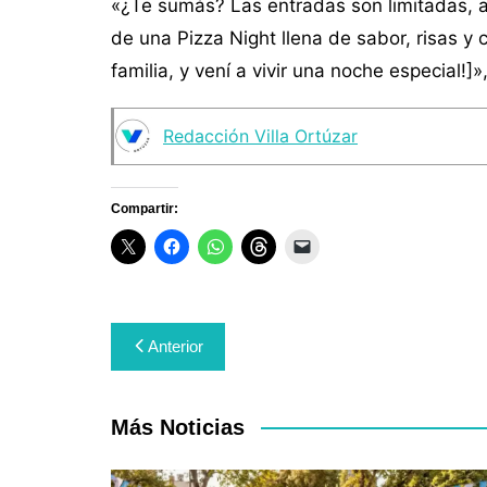
«¿Te sumás? Las entradas son limitadas, as
de una Pizza Night llena de sabor, risas y 
familia, y vení a vivir una noche especial!]»
Redacción Villa Ortúzar
Compartir:
Navegación
Anterior
de
entradas
Más Noticias