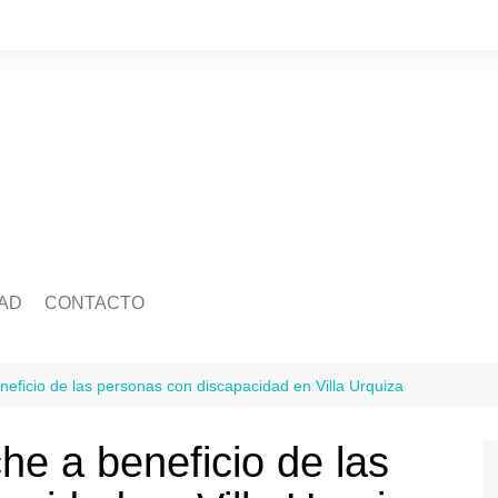
AD
CONTACTO
edad
Quienes somos
Salud
ca
Ecología
Economía
neficio de las personas con discapacidad en Villa Urquiza
idad
Mascotas
Legislatura
Tránsito
he a beneficio de las
ra
Justicia
ación
Policiales
Deportes