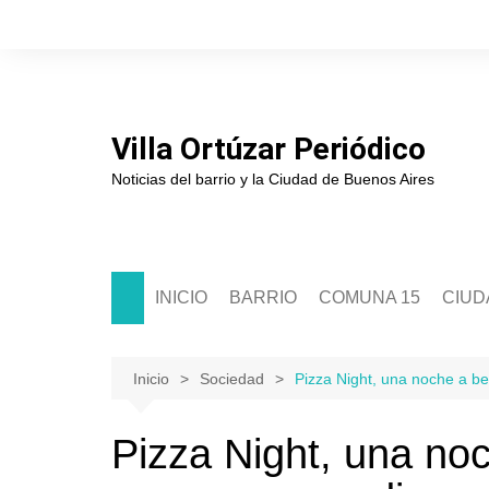
Saltar
al
contenido
Villa Ortúzar Periódico
Noticias del barrio y la Ciudad de Buenos Aires
INICIO
BARRIO
COMUNA 15
CIUD
Historia
Sede Comunal 15
Soci
Junta de Estudios Históricos
Junta Comunal 15
Políti
Inicio
Sociedad
Pizza Night, una noche a be
Asociación de Comerciantes
Segur
Pizza Night, una noc
Escuelas
Cultu
Clubes
Educ