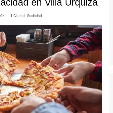
acidad en Villa Urquiza
cios Públicos
Información General
Transporte Público
024
Ciudad
,
Sociedad