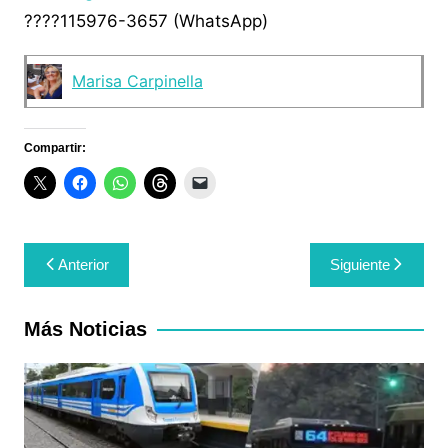
????115976-3657 (WhatsApp)
Marisa Carpinella
Compartir:
Navegación
Anterior
Siguiente
de
entradas
Más Noticias