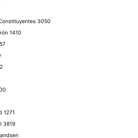
 Constituyentes 3050
erón 1410
257
0
22
300
d 1271
al 3819
Brandsen