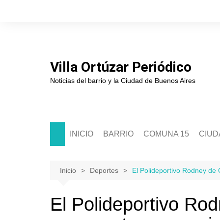
Saltar
al
contenido
Villa Ortúzar Periódico
Noticias del barrio y la Ciudad de Buenos Aires
INICIO
BARRIO
COMUNA 15
CIUD
Historia
Sede Comunal 15
Soci
Junta de Estudios Históricos
Junta Comunal 15
Políti
Inicio
Deportes
El Polideportivo Rodney de 
Asociación de Comerciantes
Segur
El Polideportivo Rod
Escuelas
Cultu
Clubes
Educ