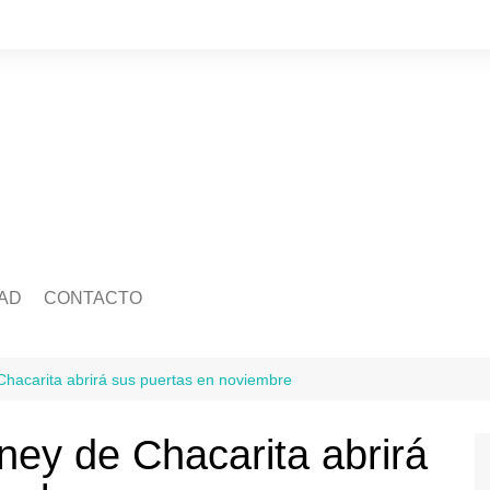
AD
CONTACTO
edad
Quienes somos
Salud
ca
Ecología
Economía
Chacarita abrirá sus puertas en noviembre
idad
Mascotas
Legislatura
Tránsito
ney de Chacarita abrirá
ra
Justicia
ación
Policiales
Deportes