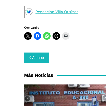
Redacción Villa Ortúzar
Compartir:
Navegación
Anterior
de
entradas
Más Noticias