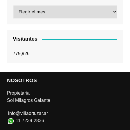
Archivos
Visitantes
779,926
NOSOTROS
Propietaria
Sol Milagros Galante
info@villaortuzar.ar
11 7239-2836