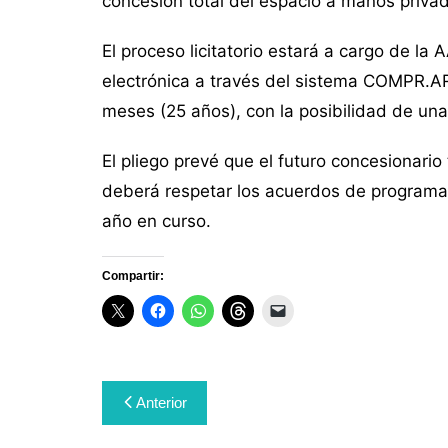
concesión total del espacio a manos priva
El proceso licitatorio estará a cargo de l
electrónica a través del sistema COMPR.A
meses (25 años), con la posibilidad de un
El pliego prevé que el futuro concesionario
deberá respetar los acuerdos de programa
año en curso.
Compartir:
Navegación
Anterior
de