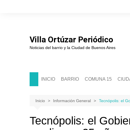
Saltar
al
contenido
Villa Ortúzar Periódico
Noticias del barrio y la Ciudad de Buenos Aires
INICIO
BARRIO
COMUNA 15
CIUD
Historia
Sede Comunal 15
Soci
Junta de Estudios Históricos
Junta Comunal 15
Políti
Inicio
Información General
Tecnópolis: el Go
Asociación de Comerciantes
Segur
Tecnópolis: el Gobier
Escuelas
Cultu
Clubes
Educ