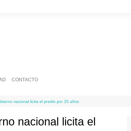
AD
CONTACTO
edad
Quienes somos
Salud
ca
Ecología
Economía
bierno nacional licita el predio por 25 años
idad
Mascotas
Legislatura
Tránsito
no nacional licita el
ra
Justicia
ación
Policiales
Deportes