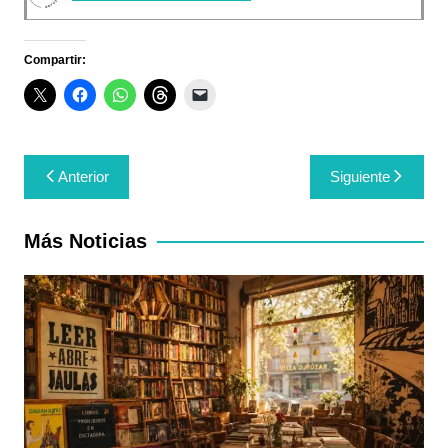
Compartir:
Navegación
Anterior
Siguiente
de
entradas
Más Noticias