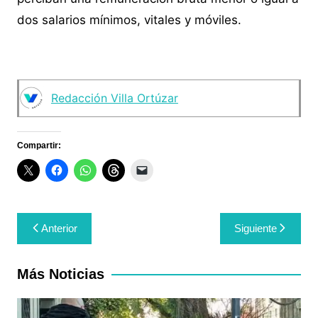
dos salarios mínimos, vitales y móviles.
Redacción Villa Ortúzar
Compartir:
Navegación
Anterior
Siguiente
de
entradas
Más Noticias