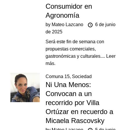
Consumidor en
Agronomía
by
Mateo Lazcano
6 de junio
de 2025
Será este fin de semana con
propuestas comerciales,
gastronómicas y culturales....
Leer
más.
Comuna 15
,
Sociedad
Ni Una Menos:
Convocan a un
recorrido por Villa
Ortúzar en recuerdo a
Micaela Rascovsky
by
Mateo Lazcano
5 de junio