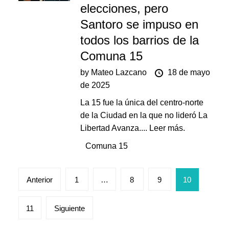
elecciones, pero
Santoro se impuso en
todos los barrios de la
Comuna 15
by
Mateo Lazcano
18 de mayo
de 2025
La 15 fue la única del centro-norte
de la Ciudad en la que no lideró La
Libertad Avanza....
Leer más.
Comuna 15
Paginación
Anterior
1
…
8
9
10
de
entradas
11
Siguiente